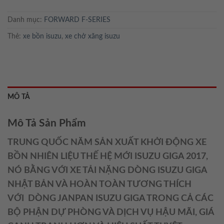
Danh mục:
FORWARD F-SERIES
Thẻ:
xe bồn isuzu
,
xe chở xăng isuzu
MÔ TẢ
Mô Tả Sản Phẩm
TRUNG QUỐC NĂM SẢN XUẤT KHỞI ĐỘNG XE
BỒN NHIÊN LIỆU THẾ HỆ MỚI ISUZU GIGA 2017,
NÓ BẰNG VỚI XE TẢI NẶNG DÒNG ISUZU GIGA
NHẬT BẢN VÀ HOÀN TOÀN TƯƠNG THÍCH
VỚI DÒNG JANPAN ISUZU GIGA TRONG CẢ CÁC
BỘ PHẬN DỰ PHÒNG VÀ DỊCH VỤ HẬU MÃI, GIÁ