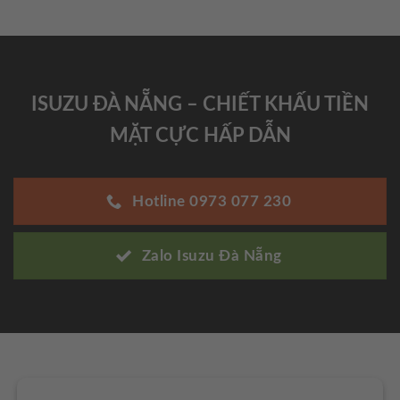
ISUZU ĐÀ NẴNG – CHIẾT KHẤU TIỀN
MẶT CỰC HẤP DẪN
Hotline 0973 077 230
3. LẮP RÁP EINGE
Zalo Isuzu Đà Nẵng