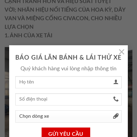
CẠNH TRANH HƠN VÀ HIỆU SUẤT TUYỆT
VỜI;
NHÃN HIỆU NỔI TIẾNG CỦA HOA KỲ, DÂY
VAN VÀ MIỆNG CỐNG CIVACON, CHO NHIỀU
LỰA CHỌN
1. ẢNH CỦA XE TẢI
×
BÁO GIÁ LĂN BÁNH & LÁI THỬ XE
Quý khách hàng vui lòng nhập thông tin