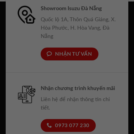
Showroom Isuzu Đà Nẵng
Quốc lộ 1A, Thôn Quá Giáng, X.
Hòa Phước, H. Hòa Vang, Đà
Nẵng
4. PIC MIỆNG CỐNG CIVACON
NHẬN TƯ VẤN
Nhận chương trình khuyến mãi
Liên hệ để nhận thông tin chi
tiết.
0973 077 230