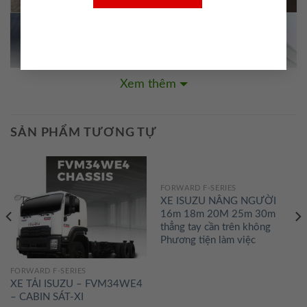
Xem thêm
SẢN PHẨM TƯƠNG TỰ
FORWARD F-SERIES
XE ISUZU NÂNG NGƯỜI
16m 18m 20M 25m 30m
thẳng tay cần trên không
Phương tiện làm việc
2. KHOANG TRONG
FORWARD F-SERIES
XE TẢI ISUZU – FVM34WE4
– CABIN SÁT-XI