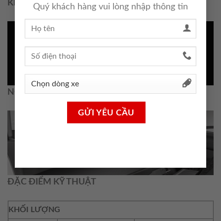
KHẢ NĂNG VẬN HÀNH
Quý khách hàng vui lòng nhập thông tin
Phanh thủy lực, trợ lực khí nén
NỘI THẤT
Khoang nằm nghỉ phía sau
ĐẶC ĐIỂM KỸ THUẬT
KHỐI LƯỢNG