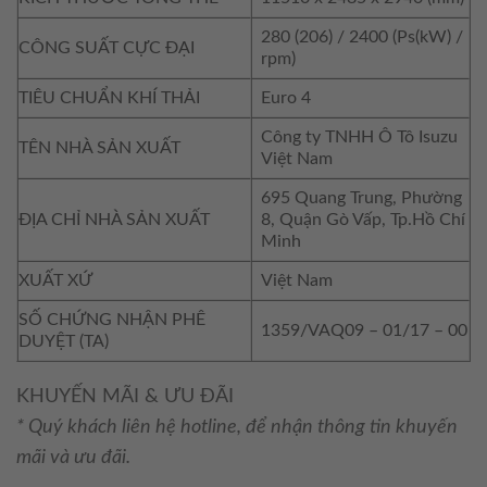
280 (206) / 2400 (Ps(kW) /
CÔNG SUẤT CỰC ĐẠI
rpm)
TIÊU CHUẨN KHÍ THẢI
Euro 4
Công ty TNHH Ô Tô Isuzu
TÊN NHÀ SẢN XUẤT
Việt Nam
695 Quang Trung, Phường
ĐỊA CHỈ NHÀ SẢN XUẤT
8, Quận Gò Vấp, Tp.Hồ Chí
Minh
XUẤT XỨ
Việt Nam
SỐ CHỨNG NHẬN PHÊ
1359/VAQ09 – 01/17 – 00
DUYỆT (TA)
KHUYẾN MÃI & ƯU ĐÃI
* Quý khách liên hệ hotline, để nhận thông tin khuyến
mãi và ưu đãi.