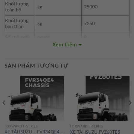
Khối lượng
kg
25000
toàn bộ
Khối lượng
kg
7250
bản thân
Số chỗ ngồi
người
3
Xem thêm
Thùng nhiên
Lít
200
liệu
KÍCH THƯỚC
SẢN PHẨM TƯƠNG TỰ
Kích thước
mm
11510 x 2485 x 2940
tổng thể
Chiều dài cơ
mm
5825+1370
sở
Vệt bánh xe
mm
2060 / 1850
trước / sau
Khoảng sáng
FORWARD F-SERIES
FORWARD F-SERIES
mm
280
gầm xe
XE TẢI ISUZU – FVR34QE4 –
XE TẢI ISUZU FVZ60TE5