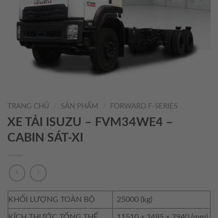
TRANG CHỦ
/
SẢN PHẨM
/
FORWARD F-SERIES
XE TẢI ISUZU – FVM34WE4 –
CABIN SÁT-XI
KHỐI LƯỢNG TOÀN BỘ
25000 (kg)
KÍCH THƯỚC TỔNG THỂ
11510 x 2485 x 2940 (mm)