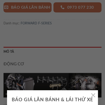
BÁO GIÁ LĂN BÁNH
0973 077 230
Danh mục:
FORWARD F-SERIES
MÔ TẢ
ĐỘNG CƠ
×
BÁO GIÁ LĂN BÁNH & LÁI THỬ XE